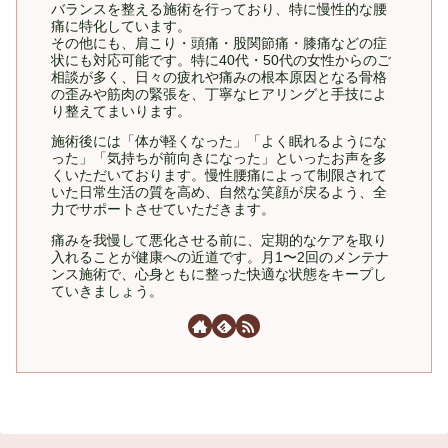
バランスを整える施術を行っており、特に慢性的な腰
痛に特化しています。
その他にも、肩こり・頭痛・股関節痛・膝痛などの症
状にも対応可能です。特に40代・50代の女性からのご
相談が多く、日々の疲れや痛みの根本原因となる骨格
の歪みや筋肉の緊張を、丁寧なヒアリングと手技によ
り整えてまいります。
施術後には「体が軽くなった」「よく眠れるようにな
った」「気持ちが前向きになった」といったお声を多
くいただいております。慢性腰痛によって制限されて
いた日常生活の質を高め、自然な笑顔が戻るよう、全
力でサポートさせていただきます。
痛みを我慢して悪化させる前に、定期的なケアを取り
入れることが健康への近道です。月1〜2回のメンテナ
ンス施術で、心身ともに整った快適な状態をキープし
ていきましょう。