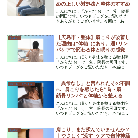
めの正しい対処法と整体のすすめ
こんにちは！「からだ おーけー堂」院長
の岡田です。いつもブログをご覧いただ
きありがとうございます。今回は、ある
日突然やってくる「ぎっくり腰」につい
て、看護師として15年以上の経験と、整
体師として腰痛専門で取り組んできた立
【広島市・整体】肩こりが改善し
症状別
場から、どのように対...
た理由は“体軸”にあり。週1リン
パケアで変わる体と眠りの感覚
こんにちは。眠りと身体を整える整体院
「からだ おーけー堂」院長の岡田です。
いつもブログをご覧いただき、本当にあ
りがとうございます。私はこれまで看護
師として18年以上、医療の現場で多くの
方の痛みや不調と向き合ってきました。
「異常なし」と言われたその不調
肩こり・首の痛み
そして現在は、整体師...
へ | 肩こりを感じたら“首・肩・
鎖骨リンパ”と体軸から整える整
体という選択
こんにちは。眠りと身体を整える整体院
「からだ おーけー堂」院長の岡田です。
いつもブログをご覧いただき、本当にあ
りがとうございます。私はこれまで看護
師として18年以上、医療の現場で多くの
方の体と心に向き合ってきました。その
肩こり、まだ揉んでいませんか？
症状別
中で特に多かったのが...
｜やさしく“流す”ケアで自律神経