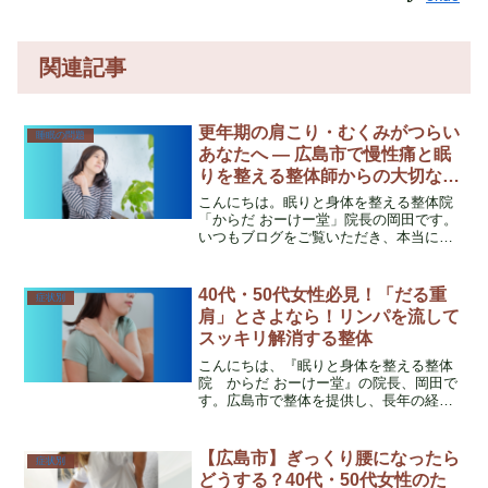
関連記事
更年期の肩こり・むくみがつらい
睡眠の問題
あなたへ ― 広島市で慢性痛と眠
りを整える整体師からの大切なお
話 ―
こんにちは。眠りと身体を整える整体院
「からだ おーけー堂」院長の岡田です。
いつもブログをご覧いただき、本当にあ
りがとうございます。私はこれまで18年
以上、看護師として医療の現場に携わ
り、現在は整体師として、「病院では異
40代・50代女性必見！「だる重
症状別
常なしと言われたのに、...
肩」とさよなら！リンパを流して
スッキリ解消する整体
こんにちは、『眠りと身体を整える整体
院 からだ おーけー堂』の院長、岡田で
す。広島市で整体を提供し、長年の経験
をもとに肩こりや腰痛、自律神経の不調
に悩む多くの女性をサポートしてきまし
た。今日は、特に40代・50代の女性に多
【広島市】ぎっくり腰になったら
症状別
いお悩み—「だる重...
どうする？40代・50代女性のた