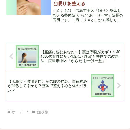
と眠りを整える
こんにちは、広島市中区「眠りと身体を
整える整体院 からだ おーけー堂」院長の
岡田です。「肩こり＝とにかく揉むも
の」そう思っていませんか？実はこれ、
長年の臨床の中で感じているのですが
——揉むだけでは、その場は楽になって
も本来の状態に戻りにくい...
【腰痛に悩むあなたへ】実は呼吸がカギ！？40
代50代女性に多い“隠れた原因”と整体での改善
法｜広島市中区「からだ おーけー堂」
【広島市・腰痛専門】その腰の痛み、自律神経
が関係してるかも？整体で整える心と体のバラ
ンス
ホーム
症状別