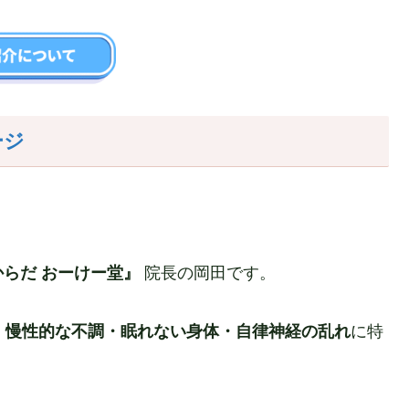
ージ
らだ おーけー堂』
院長の岡田です。
、
慢性的な不調・眠れない身体・自律神経の乱れ
に特