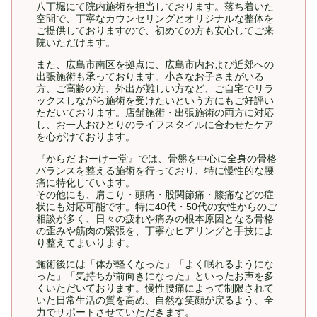
八丁堀にて院内施術を担当しております。落ち着いた
空間で、丁寧なカウンセリングとオリジナルな整体を
ご提供しておりますので、初めての方も安心してご来
院いただけます。
また、広島市南区を拠点に、広島市内および近郊への
出張施術も承っております。小さなお子さまがいる
方、ご高齢の方、外出が難しい方など、ご自宅でリラ
ックスしながら施術を受けたいという方にもご好評い
ただいております。店舗施術・出張施術の両方に対応
し、お一人おひとりのライフスタイルに合わせたケア
を心がけております。
『からだ おーけー堂』では、骨盤を中心に全身の骨格
バランスを整える施術を行っており、特に慢性的な腰
痛に特化しています。
その他にも、肩こり・頭痛・股関節痛・膝痛などの症
状にも対応可能です。特に40代・50代の女性からのご
相談が多く、日々の疲れや痛みの根本原因となる骨格
の歪みや筋肉の緊張を、丁寧なヒアリングと手技によ
り整えてまいります。
施術後には「体が軽くなった」「よく眠れるようにな
った」「気持ちが前向きになった」といったお声を多
くいただいております。慢性腰痛によって制限されて
いた日常生活の質を高め、自然な笑顔が戻るよう、全
力でサポートさせていただきます。