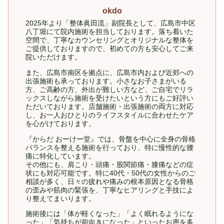
okdo
2025年より「整体眞田流」副院長として、広島市中区
八丁堀にて院内施術を担当しております。落ち着いた
空間で、丁寧なカウンセリングとオリジナルな整体を
ご提供しておりますので、初めての方も安心してご来
院いただけます。
また、広島市南区を拠点に、広島市内および近郊への
出張施術も承っております。小さなお子さまがいる
方、ご高齢の方、外出が難しい方など、ご自宅でリラ
ックスしながら施術を受けたいという方にもご好評い
ただいております。店舗施術・出張施術の両方に対応
し、お一人おひとりのライフスタイルに合わせたケア
を心がけております。
『からだ おーけー堂』では、骨盤を中心に全身の骨格
バランスを整える施術を行っており、特に慢性的な腰
痛に特化しています。
その他にも、肩こり・頭痛・股関節痛・膝痛などの症
状にも対応可能です。特に40代・50代の女性からのご
相談が多く、日々の疲れや痛みの根本原因となる骨格
の歪みや筋肉の緊張を、丁寧なヒアリングと手技によ
り整えてまいります。
施術後には「体が軽くなった」「よく眠れるようにな
った」「気持ちが前向きになった」といったお声を多