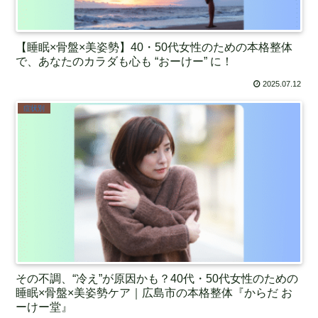
【睡眠×骨盤×美姿勢】40・50代女性のための本格整体
で、あなたのカラダも心も “おーけー” に！
2025.07.12
症状別
その不調、“冷え”が原因かも？40代・50代女性のための
睡眠×骨盤×美姿勢ケア｜広島市の本格整体『からだ お
ーけー堂』