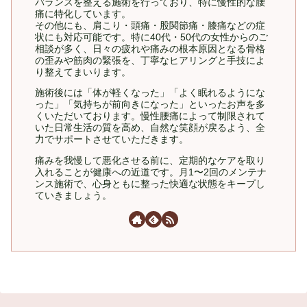
バランスを整える施術を行っており、特に慢性的な腰
痛に特化しています。
その他にも、肩こり・頭痛・股関節痛・膝痛などの症
状にも対応可能です。特に40代・50代の女性からのご
相談が多く、日々の疲れや痛みの根本原因となる骨格
の歪みや筋肉の緊張を、丁寧なヒアリングと手技によ
り整えてまいります。
施術後には「体が軽くなった」「よく眠れるようにな
った」「気持ちが前向きになった」といったお声を多
くいただいております。慢性腰痛によって制限されて
いた日常生活の質を高め、自然な笑顔が戻るよう、全
力でサポートさせていただきます。
痛みを我慢して悪化させる前に、定期的なケアを取り
入れることが健康への近道です。月1〜2回のメンテナ
ンス施術で、心身ともに整った快適な状態をキープし
ていきましょう。