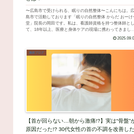
〜広島市で受けられる、眠りの自然整体〜こんにちは。
島市で活動しております「眠りの自然整体 からだ おーけ
堂」院長の岡田です。私は、看護師資格を持つ整体師と
て、18年以上、医療と身体ケアの現場に携わってきまし
た。このブログでは、40代・...
2025.09.
施術ブログ
【首が回らない…朝から激痛!?】実は“骨盤”
原因だった!? 30代女性の首の不調を改善し