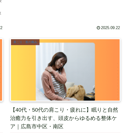
長
秋
れ
22
2025.09.22
肩こり・首の痛み
【40代・50代の肩こり・疲れに】眠りと自然
治癒力を引き出す、頭皮からゆるめる整体ケ
ア｜広島市中区・南区