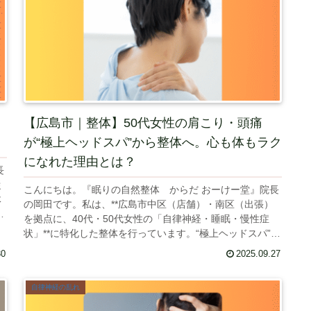
【広島市｜整体】50代女性の肩こり・頭痛
が“極上ヘッドスパ”から整体へ。心も体もラク
になれた理由とは？
長
従
こんにちは。『眠りの自然整体 からだ おーけー堂』院長
体
の岡田です。私は、**広島市中区（店舗）・南区（出張）
に
を拠点に、40代・50代女性の「自律神経・睡眠・慢性症
状」**に特化した整体を行っています。“極上ヘッドスパ”を
きっかけに整体施術へ...
30
2025.09.27
自律神経の乱れ