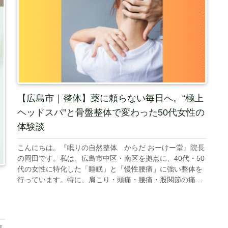
【広島市｜整体】薬に頼らない毎日へ。“極上
ヘッドスパ”と骨盤整体で変わった50代女性の
体験談
こんにちは。『眠りの自然整体 からだ おーけー堂』院長
の岡田です。私は、広島市中区・南区を拠点に、40代・50
代の女性に特化した「睡眠」と「慢性腰痛」に強い整体を
行っています。特に、肩こり・頭痛・腰痛・股関節の痛
み・膝痛など、長年のお悩みを...