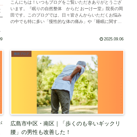
こんにちは！いつもブログをご覧いただきありがとうござ
います。『眠りの自然整体 からだ おーけー堂』院長の岡
広
田です。このブログでは、日々皆さんからいただくお悩み
ー
の中でも特に多い「慢性的な体の痛み」や「睡眠に関する
し
お悩み」などをテーマに、少しで...
09
2025.09.06
施術ブログ
が
広島市中区・南区｜「歩くのも辛いギックリ
た
腰」の男性も改善した！