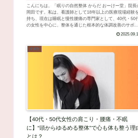
こんにちは。「眠りの自然整体 からだ おーけー堂」院長
岡田です。私は、看護師として18年以上の医療現場経験
持ち、現在は睡眠と慢性腰痛の専門家として、40代・50
の女性を中心に、整体を通じた根本的な体調改善のサポ
トを行っています。「朝...
2025.09.
症状別
【40代・50代女性の肩こり・腰痛・不眠
に】“頭からゆるめる整体”で心も体も整う理
とは？