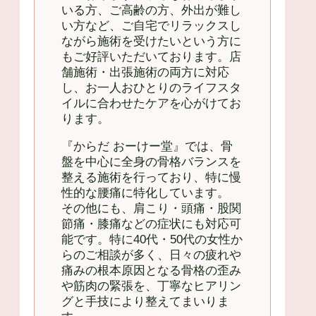
いる方、ご高齢の方、外出が難し
い方など、ご自宅でリラックスし
ながら施術を受けたいという方に
もご好評いただいております。店
舗施術・出張施術の両方に対応
し、お一人おひとりのライフスタ
イルに合わせたケアを心がけてお
ります。
『からだ おーけー堂』では、骨
盤を中心に全身の骨格バランスを
整える施術を行っており、特に慢
性的な腰痛に特化しています。
その他にも、肩こり・頭痛・股関
節痛・膝痛などの症状にも対応可
能です。特に40代・50代の女性か
らのご相談が多く、日々の疲れや
痛みの根本原因となる骨格の歪み
や筋肉の緊張を、丁寧なヒアリン
グと手技により整えてまいりま