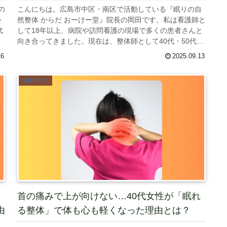
の
こんにちは。広島市中区・南区で活動している『眠りの自
を
然整体 からだ おーけー堂』院長の岡田です。私は看護師と
代
して18年以上、病院や訪問看護の現場で多くの患者さんと
ー
向き合ってきました。現在は、整体師として40代・50代の
女性を中心に、睡眠と慢...
16
2025.09.13
施術ブログ
首の痛みで上が向けない…40代女性が「眠れ
由
る整体」で体も心も軽くなった理由とは？