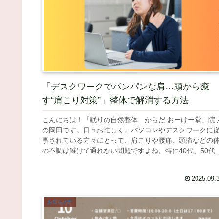
「デスクワークでパンパンな肩…頭から癒
す“肩こり対策”」整体で解消する方法
こんにちは！「眠りの自然整体 からだ おーけー堂」院
の岡田です。日々お忙しく、パソコンやデスクワークに
事されている方々にとって、肩こりや腰痛、頭痛などの
の不調は避けて通れない問題ですよね。特に40代、50代
差し掛かると、体の不調がよ...
2025.09.
お知らせ等