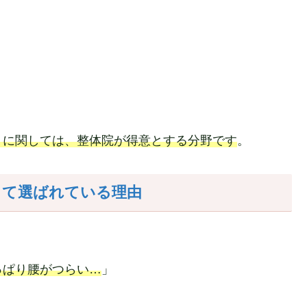
」に関しては、整体院が得意とする分野です
。
して選ばれている理由
」
っぱり腰がつらい…
」