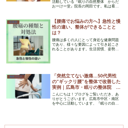
活動している『眠りの自然整体 からだ
おーけー堂』院長の岡田です。私は看護
師資格を持つ男性整体師として、特に40
代・50代の女性のための整体を専門に行
っております。テーマは「自律神経と睡
【腰痛でお悩みの方へ】急性と慢
症状別
眠のケア」。そのな...
性の違い、整体ができることと
は？
腰痛は多くの人にとって身近な健康問題
であり、様々な要因によって引き起こさ
れることがあります。生活習慣、姿勢、
仕事の影響などが腰痛の原因として挙げ
られます。腰痛には急性と慢性の2つのタ
イプがあり、それぞれ異なる原因と対処
法が存在します。
「突然立てない激痛…50代男性
施術ブログ
の“ギックリ腰”を整体で改善した
実例｜広島市・眠りの整体院 か
らだおーけー堂」
こんにちは！ブログをご覧いただき、あ
りがとうございます。広島市中区・南区
を中心に活動しています、『眠りの自然
整体 からだ おーけー堂』院長の岡田で
す。私はこれまで18年以上の看護師経験
を活かし、40代・50代女性を中心に、自
律神経の乱れや慢...