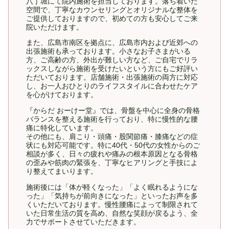
八丁堀にて院内施術を担当しております。落ち着いた
空間で、丁寧なカウンセリングとオリジナルな整体を
ご提供しておりますので、初めての方も安心してご来
院いただけます。
また、広島市南区を拠点に、広島市内および近郊への
出張施術も承っております。小さなお子さまがいる
方、ご高齢の方、外出が難しい方など、ご自宅でリラ
ックスしながら施術を受けたいという方にもご好評い
ただいております。店舗施術・出張施術の両方に対応
し、お一人おひとりのライフスタイルに合わせたケア
を心がけております。
『からだ おーけー堂』では、骨盤を中心に全身の骨格
バランスを整える施術を行っており、特に慢性的な腰
痛に特化しています。
その他にも、肩こり・頭痛・股関節痛・膝痛などの症
状にも対応可能です。特に40代・50代の女性からのご
相談が多く、日々の疲れや痛みの根本原因となる骨格
の歪みや筋肉の緊張を、丁寧なヒアリングと手技によ
り整えてまいります。
施術後には「体が軽くなった」「よく眠れるようにな
った」「気持ちが前向きになった」といったお声を多
くいただいております。慢性腰痛によって制限されて
いた日常生活の質を高め、自然な笑顔が戻るよう、全
力でサポートさせていただきます。