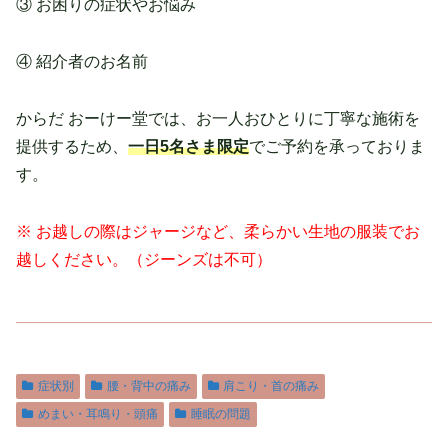
③ お困りの症状やお悩み
④ 紹介者のお名前
からだ おーけー堂では、お一人おひとりに丁寧な施術を
提供するため、
一日5名さま限定
でご予約を承っておりま
す。
※ お越しの際はジャージなど、柔らかい生地の服装でお
越しください。（ジーンズは不可）
症状別
腰・背中の痛み
肩こり・首の痛み
めまい・耳鳴り・頭痛
睡眠の問題