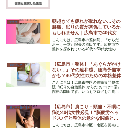
て、心身を効果的に回復させることがで
きるこの方法には、驚くべき健康効果が
あります。
朝起きても疲れが取れない…その
症状別
腰痛、眠りの質が関係しているか
もしれません｜広島市で40代女性
のための整体院
こんにちは。広島市の整体院、『からだ
おーけー堂』院長の岡田です。広島市で
整体を探されている40代〜50代女性の方
の中には、「朝起きた瞬間から腰が重た
い…」「ちゃんと寝たはずなのに疲れが
抜けない」「年齢のせいかなと思ってい
【広島市・整体】「あぐらがかけ
施術ブログ
るけど、毎日しんど...
ない…」その違和感、腰痛予備軍
かも？40代女性のための本格整体
こんにちは！広島市中区の腰痛専門整体
院『眠りの自然整体 からだ おーけー堂』
院長の岡田です。いつもブログをご覧い
ただき、ありがとうございます。私は看
護師として18年以上、医療と向き合って
きた経験を活かし、現在は腰痛専門の整
【広島市】肩こり・頭痛・不眠に
肩こり・首の痛み
体師として40代・...
悩む40代女性必見！“脳疲労ヘッ
ドスパ”と整体の意外な関係と
は？
こんにちは。広島市中区・南区を拠点に