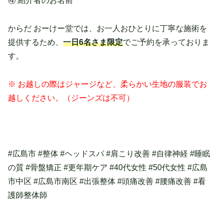
④ 紹介者のお名前
からだ おーけー堂では、お一人おひとりに丁寧な施術を
提供するため、
一日6名さま限定
でご予約を承っておりま
す。
※ お越しの際はジャージなど、柔らかい生地の服装でお
越しください。（ジーンズは不可）
#広島市 #整体 #ヘッドスパ #肩こり改善 #自律神経 #睡眠
の質 #骨盤矯正 #更年期ケア #40代女性 #50代女性 #広島
市中区 #広島市南区 #出張整体 #頭痛改善 #腰痛改善 #看
護師整体師