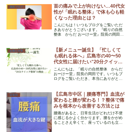
首の痛みで上が向けない…40代女
施術ブログ
性が「眠れる整体」で体も心も軽
くなった理由とは？
こんにちは！いつもブログをご覧いただ
きありがとうございます。『眠りの自然
整体 からだ おーけー堂』院長の岡田で
す。このブログでは、日々皆さんからい
ただくお悩みの中でも特に多い「慢性的
な体の痛み」や「睡眠に関するお悩み」
【新メニュー誕生】 「忙しくて
お知らせ等
などをテーマに、少しで...
も眠れる体へ」広島市の40〜50
代女性に届けたい“20分クイック
整体”の理由
こんにちは。「眠りの自然整体 からだ
おーけー堂」院長の岡田です。いつもブ
ログをご覧いただき、本当にありがとう
ございます。今日は皆さまに、ずっと温
めてきた新メニュー追加のお知らせをお
届けします。ただの「お知らせ」ではな
【広島市中区｜腰痛専門】血流が
症状別
く、「どうしてこのメニ...
変わると腰が変わる！？整体で痛
みを根本から改善する方法とは
腰痛があると、日常生活がどれだけ不便
に感じるかよく分かります。腰をかがめ
ることさえ辛くて、座っているのも立っ
ているのも一苦労。そんな時、血流が大
きなカギを握っていることをご存知でし