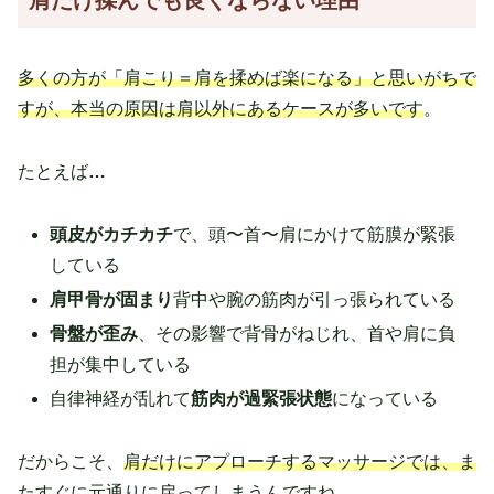
多くの方が「肩こり＝肩を揉めば楽になる」と思いがちで
すが、本当の原因は肩以外にあるケースが多いです
。
たとえば
…
頭皮がカチカチ
で、頭〜首〜肩にかけて筋膜が緊張
している
肩甲骨が固まり
背中や腕の筋肉が引っ張られている
骨盤が歪み
、その影響で背骨がねじれ、首や肩に負
担が集中している
自律神経が乱れて
筋肉が過緊張状態
になっている
だからこそ、
肩だけにアプローチするマッサージでは、ま
たすぐに元通りに戻ってしまうんですね
。