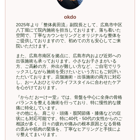
okdo
2025年より「整体眞田流」副院長として、広島市中区
八丁堀にて院内施術を担当しております。落ち着いた
空間で、丁寧なカウンセリングとオリジナルな整体を
ご提供しておりますので、初めての方も安心してご来
院いただけます。
また、広島市南区を拠点に、広島市内および近郊への
出張施術も承っております。小さなお子さまがいる
方、ご高齢の方、外出が難しい方など、ご自宅でリラ
ックスしながら施術を受けたいという方にもご好評い
ただいております。店舗施術・出張施術の両方に対応
し、お一人おひとりのライフスタイルに合わせたケア
を心がけております。
『からだ おーけー堂』では、骨盤を中心に全身の骨格
バランスを整える施術を行っており、特に慢性的な腰
痛に特化しています。
その他にも、肩こり・頭痛・股関節痛・膝痛などの症
状にも対応可能です。特に40代・50代の女性からのご
相談が多く、日々の疲れや痛みの根本原因となる骨格
の歪みや筋肉の緊張を、丁寧なヒアリングと手技によ
り整えてまいります。