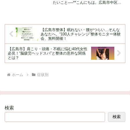
たいこと──**こんにちは。広島市中区・
南区を中心に活動している『眠りの自然
整体 からだ おーけー堂』院長の岡田で
す。当院は、40代・50代の女性のための
「自...
【広島市整体】眠れない・腰がつらい…そんな
あなたへ。“100人チャレンジ”整体モニター体験
会、無料開催！
【広島市】肩こり・頭痛・不眠に悩む40代女性
必見！“脳疲労ヘッドスパ”と整体の意外な関係
とは？
ホーム
症状別
検索
検索