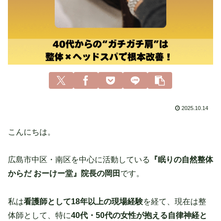
2025.10.14
こんにちは。
広島市中区・南区を中心に活動している
『眠りの自然整体
からだ おーけー堂』院長の岡田
です。
私は
看護師として18年以上の現場経験
を経て、現在は整
体師として、特に
40代・50代の女性が抱える自律神経と