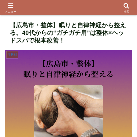
メニュー
検索
【広島市・整体】眠りと自律神経から整え
る。40代からの“ガチガチ肩”は整体×ヘッ
ドスパで根本改善！
症状別