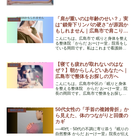
ょうか？
「肩が重いのは年齢のせい？」実
症状別
は“鎖骨下リンパの硬さ”が原因か
もしれません｜広島市で肩こり・
不眠に悩む40代50代女性へ
こんにちは。広島市で 眠りと身体を整え
る整体院「からだ おーけー堂」院長をし
ている岡田です。私はこれまで看護師と
して18年以上、多くの方の体や心の不調
と向き合ってきました。現在は整体師と
して、特に 病院では「異常なし」と言わ
【寝ても疲れが取れないのはな
症状別
れた 何年も肩こ...
ぜ？】朝からしんどいあなたへ｜
広島市で整体をお探しの方へ
こんにちは。広島市中区の「眠りと身体
を整える整体院 からだ おーけー堂」院
長の岡田です。広島市で整体をお探しの
方の中には、 朝起きた瞬間から体が重い
しっかり寝たはずなのに疲れが取れない
何をしてもスッキリしない 腰痛やだるさ
50代女性の「手首の複雑骨折」か
睡眠の問題
がずっと続いて...
ら見えた、体のつながりと回復の
カギ
──40代・50代の不調に寄り添う『眠りの
自然整体 からだ おーけー堂』院長が伝え