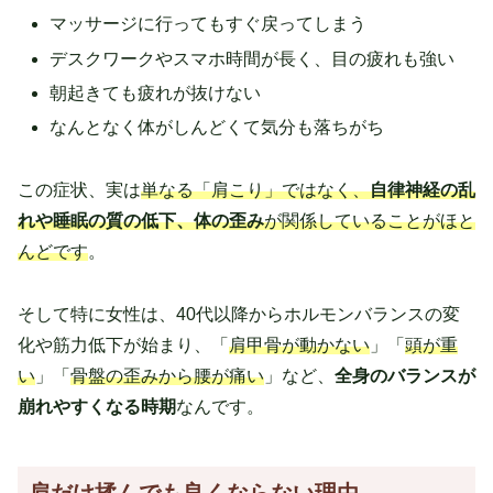
マッサージに行ってもすぐ戻ってしまう
デスクワークやスマホ時間が長く、目の疲れも強い
朝起きても疲れが抜けない
なんとなく体がしんどくて気分も落ちがち
この症状、実は
単なる「肩こり」ではなく、
自律神経の乱
れや睡眠の質の低下、体の歪み
が関係していることがほと
んどです
。
そして特に女性は、40代以降からホルモンバランスの変
化や筋力低下が始まり、「
肩甲骨が動かない
」「
頭が重
い
」「
骨盤の歪みから腰が痛い
」など、
全身のバランスが
崩れやすくなる時期
なんです。
肩だけ揉んでも良くならない理由