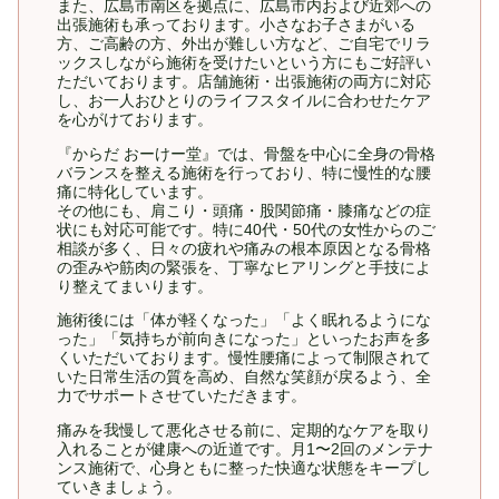
また、広島市南区を拠点に、広島市内および近郊への
出張施術も承っております。小さなお子さまがいる
方、ご高齢の方、外出が難しい方など、ご自宅でリラ
ックスしながら施術を受けたいという方にもご好評い
ただいております。店舗施術・出張施術の両方に対応
し、お一人おひとりのライフスタイルに合わせたケア
を心がけております。
『からだ おーけー堂』では、骨盤を中心に全身の骨格
バランスを整える施術を行っており、特に慢性的な腰
痛に特化しています。
その他にも、肩こり・頭痛・股関節痛・膝痛などの症
状にも対応可能です。特に40代・50代の女性からのご
相談が多く、日々の疲れや痛みの根本原因となる骨格
の歪みや筋肉の緊張を、丁寧なヒアリングと手技によ
り整えてまいります。
施術後には「体が軽くなった」「よく眠れるようにな
った」「気持ちが前向きになった」といったお声を多
くいただいております。慢性腰痛によって制限されて
いた日常生活の質を高め、自然な笑顔が戻るよう、全
力でサポートさせていただきます。
痛みを我慢して悪化させる前に、定期的なケアを取り
入れることが健康への近道です。月1〜2回のメンテナ
ンス施術で、心身ともに整った快適な状態をキープし
ていきましょう。