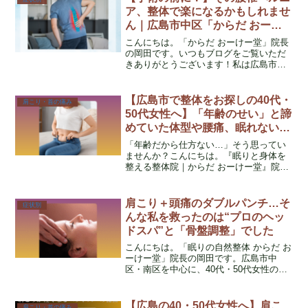
痛・眠れなさが何年...
ア、整体で楽になるかもしれませ
ん｜広島市中区「からだ おーけ
ー堂」
こんにちは。「からだ おーけー堂」院長
の岡田です。いつもブログをご覧いただ
きありがとうございます！私は広島市中
区で「からだ おーけー堂」の院長として
整体施術を行いながら、出張施術では広
島市南区にも伺っています。また、中区
【広島市で整体をお探しの40代・
肩こり・首の痛み
の店舗では「整体眞田...
50代女性へ】「年齢のせい」と諦
めていた体型や腰痛、眠れない毎
日に本当の理由があります
「年齢だから仕方ない…」そう思ってい
ませんか？こんにちは。『眠りと身体を
整える整体院｜からだ おーけー堂』院長
の岡田です。いつもブログをご覧いただ
き、ありがとうございます。私は18年以
上、看護師として多くの方の体と向き合
肩こり＋頭痛のダブルパンチ…そ
症状別
ってきました。そして...
んな私を救ったのは“プロのヘッ
ドスパ”と「骨盤調整」でした
こんにちは。「眠りの自然整体 からだ お
ーけー堂」院長の岡田です。広島市中
区・南区を中心に、40代・50代女性の不
調に特化した整体院を運営しています。
私はこれまで18年以上、看護師として医
療の現場に立ち、そして今は女性の自律
【広島の40・50代女性へ】肩こ
肩こり・首の痛み