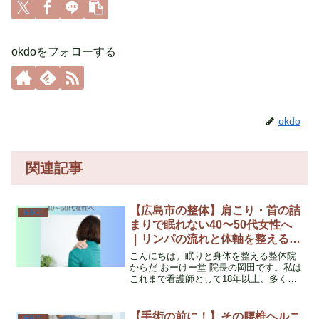
okdoをフォローする
okdo
関連記事
【広島市の整体】肩こり・首の詰
症状別
まりで眠れない40〜50代女性へ
｜リンパの流れと体軸を整える整
体とは
こんにちは。眠りと身体を整える整体院
からだ おーけー堂 院長の岡田です。私は
これまで看護師として18年以上、多くの
方の体の痛みや不調に関わってきまし
た。現在は整体師として、特に「病院で
は異常なしと言われたのに、肩こり・頭
【手術の前に！】その腰椎ヘルニ
症状別