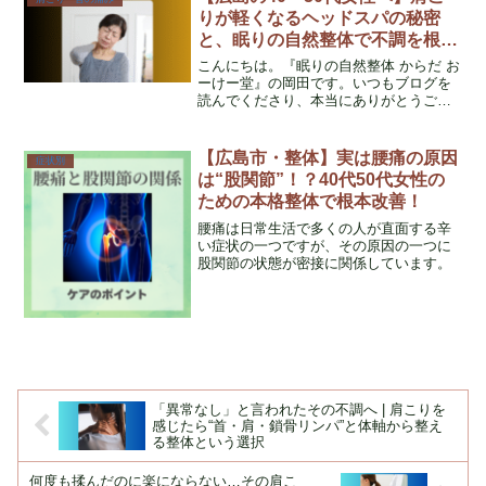
神経と睡眠の質の...
りが軽くなるヘッドスパの秘密
と、眠りの自然整体で不調を根本
から整える方法
こんにちは。『眠りの自然整体 からだ お
ーけー堂』の岡田です。いつもブログを
読んでくださり、本当にありがとうござ
います。私は看護師として18年以上、病
院で多くの患者さんと向き合い続けてき
ました。そのなかで痛みや不調で悩む方
【広島市・整体】実は腰痛の原因
症状別
をたくさん見てきま...
は“股関節”！？40代50代女性の
ための本格整体で根本改善！
腰痛は日常生活で多くの人が直面する辛
い症状の一つですが、その原因の一つに
股関節の状態が密接に関係しています。
「異常なし」と言われたその不調へ | 肩こりを
感じたら“首・肩・鎖骨リンパ”と体軸から整え
る整体という選択
何度も揉んだのに楽にならない…その肩こ