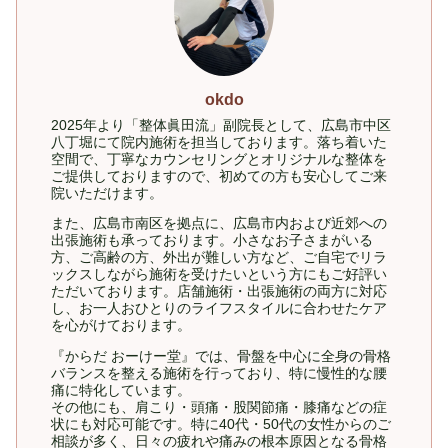
okdo
2025年より「整体眞田流」副院長として、広島市中区
八丁堀にて院内施術を担当しております。落ち着いた
空間で、丁寧なカウンセリングとオリジナルな整体を
ご提供しておりますので、初めての方も安心してご来
院いただけます。
また、広島市南区を拠点に、広島市内および近郊への
出張施術も承っております。小さなお子さまがいる
方、ご高齢の方、外出が難しい方など、ご自宅でリラ
ックスしながら施術を受けたいという方にもご好評い
ただいております。店舗施術・出張施術の両方に対応
し、お一人おひとりのライフスタイルに合わせたケア
を心がけております。
『からだ おーけー堂』では、骨盤を中心に全身の骨格
バランスを整える施術を行っており、特に慢性的な腰
痛に特化しています。
その他にも、肩こり・頭痛・股関節痛・膝痛などの症
状にも対応可能です。特に40代・50代の女性からのご
相談が多く、日々の疲れや痛みの根本原因となる骨格