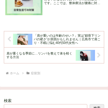
です。ここでは、整体療法が腰痛に対し
てどのようなアプローチを取り、どのよ
うな効果が期待できるのか、そして腰痛
を予防するための対策について書いてい
きます。
「肩が重いのは年齢のせい？」実は“鎖骨下リン
パの硬さ”が原因かもしれません｜広島市で肩こ
り・不眠に悩む40代50代女性へ
肩が重くなる季節に…リンパを整えて体を軽く
する方法
ホーム
症状別
検索
検索