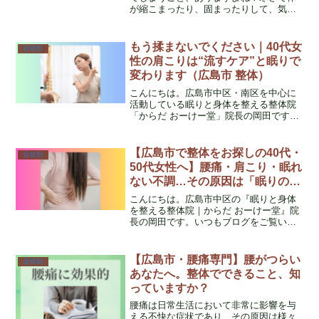
が縮こまったり、固まったりして、気づ
けば腰に負担がかかってしまっているこ
とって多いんです。そんな時、うっかり
動いた拍子に「痛っ！」となり、ギック
もう揉まないでください｜40代女
症状別
リ腰になってしまうことも…本当に辛い
性の肩こりは“流すケア”と眠りで
ですよね。
変わります（広島市 整体）
こんにちは。広島市中区・南区を中心に
活動している眠りと身体を整える整体院
「からだ おーけー堂」院長の岡田です。
いつもブログをご覧いただき、ありがと
うございます。「マッサージに行って
も、すぐ元に戻る」「肩こりが当たり前
【広島市で整体をお探しの40代・
症状別
になっている」「最近、ぐ...
50代女性へ】腰痛・肩こり・眠れ
ない不調…その原因は「眠りの
質」と体のゆがみかもしれません
こんにちは。広島市中区の『眠りと身体
を整える整体院｜からだ おーけー堂』院
長の岡田です。いつもブログをご覧いた
だき、本当にありがとうございます。私
はこれまで18年以上、看護師として病院
や医療の現場で多くの患者さんと関わっ
【広島市・腰痛専門】腰がつらい
症状別
てきました。その中で...
あなたへ。整体でできること、知
っていますか？
腰痛は日常生活において非常に影響を与
える不快な症状であり、その原因は様々