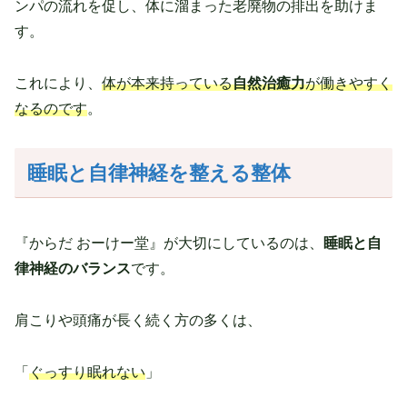
ンパの流れを促し、体に溜まった老廃物の排出を助けま
す。
これにより、
体が本来持っている
自然治癒力
が働きやすく
なるのです
。
睡眠と自律神経を整える整体
『からだ おーけー堂』が大切にしているのは、
睡眠と自
律神経のバランス
です。
肩こりや頭痛が長く続く方の多くは、
「
ぐっすり眠れない
」