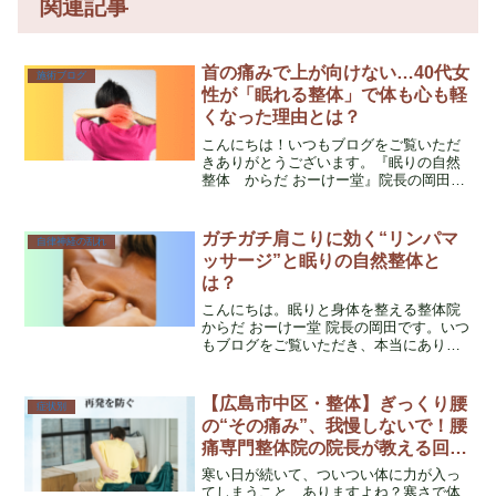
関連記事
首の痛みで上が向けない…40代女
施術ブログ
性が「眠れる整体」で体も心も軽
くなった理由とは？
こんにちは！いつもブログをご覧いただ
きありがとうございます。『眠りの自然
整体 からだ おーけー堂』院長の岡田で
す。このブログでは、日々皆さんからい
ただくお悩みの中でも特に多い「慢性的
な体の痛み」や「睡眠に関するお悩み」
ガチガチ肩こりに効く“リンパマ
自律神経の乱れ
などをテーマに、少しで...
ッサージ”と眠りの自然整体と
は？
こんにちは。眠りと身体を整える整体院
からだ おーけー堂 院長の岡田です。いつ
もブログをご覧いただき、本当にありが
とうございます。私はこれまで看護師と
して18年以上、そして現在は整体師とし
て、たくさんの方の体と向き合ってきま
【広島市中区・整体】ぎっくり腰
症状別
した。特に多いの...
の“その痛み”、我慢しないで！腰
痛専門整体院の院長が教える回復
と予防の秘訣
寒い日が続いて、ついつい体に力が入っ
てしまうこと、ありますよね？寒さで体