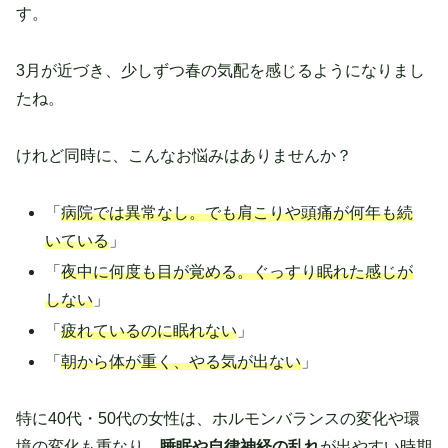
す。
3月が近づき、少しずつ春の気配を感じるようになりまし
たね。
けれど同時に、こんなお悩みはありませんか？
「
病院では異常なし。でも肩こりや頭痛が何年も続
いている
」
「
夜中に何度も目が覚める。ぐっすり眠れた感じが
しない
」
「
疲れているのに眠れない
」
「
朝から体が重く、やる気が出ない
」
特に40代・50代の女性は、ホルモンバランスの変化や環
境の変化も重なり、
睡眠や自律神経の乱れ
が出やすい時期