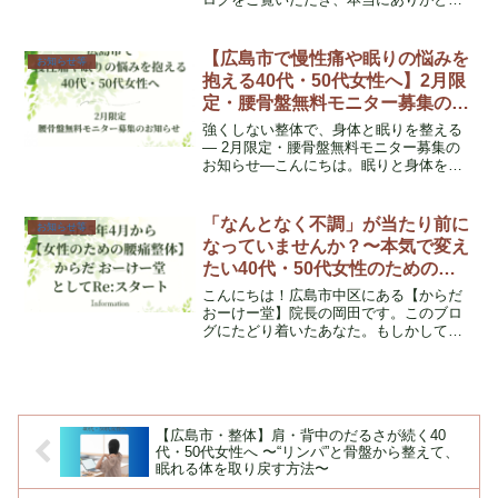
ございます♪このブログでは、毎月の営業
日をお知らせするとともに、体の不調に
関するお悩みに寄り添いながら、健康に
【広島市で慢性痛や眠りの悩みを
お知らせ等
過ごしていただくため...
抱える40代・50代女性へ】2月限
定・腰骨盤無料モニター募集のお
知らせ
強くしない整体で、身体と眠りを整える
― 2月限定・腰骨盤無料モニター募集の
お知らせ―こんにちは。眠りと身体を整
える整体院「からだ おーけー堂」院長の
岡田です。いつもブログをご覧いただ
き、本当にありがとうございます。最
「なんとなく不調」が当たり前に
お知らせ等
近、こんなお悩みはあり...
なっていませんか？〜本気で変え
たい40代・50代女性のための腰
痛専門整体｜広島市中区・南区対
こんにちは！広島市中区にある【からだ
応〜
おーけー堂】院長の岡田です。このブロ
グにたどり着いたあなた。もしかして、
こんな風に感じていませんか？ 「腰が重
いけど、病院では異常なしって言われ
た…」 「朝から体がだるい…やる気も出
ない」 「年齢のせい...
【広島市・整体】肩・背中のだるさが続く40
代・50代女性へ 〜“リンパ”と骨盤から整えて、
眠れる体を取り戻す方法〜