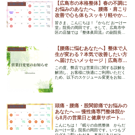
ても大きな影響を与えるものです。
【広島市の本格整体】春の不調に
お知らせ等
お悩みのあなたへ。腰痛・肩こり
改善で心も体もスッキリ軽やか
に！
皆さま、こんにちは！『からだ おーけー
堂』院長の岡田です。そして、広島市中
区の店舗では『整体眞田流』の副院長と
しても施術を行っております^ ^4月に入
り、ポカポカと春の陽気が心地よくなっ
てきましたね。気分も前向きになりやす
【腰痛に悩むあなたへ】整体で人
お知らせ等
いこの季節、皆さま...
生が変わる？本気で改善したい方
へ届けたいメッセージ｜広島市中
区「からだ おーけー堂」
この度、弊店では営業日に関する誤解を
解消し、お客様に快適にご利用いただく
ため、以下のスケジュール変更をお知ら
せいたします。
頭痛・腰痛・股関節痛でお悩みの
お知らせ等
あなたへ ― 慢性痛専門整体院か
ら8月の営業日と健康サポートの
お知らせ
こんにちは！『眠りの自然整体 からだ
おーけー堂』院長の岡田です。いつもブ
ログをご覧いただき、本当にありがとう