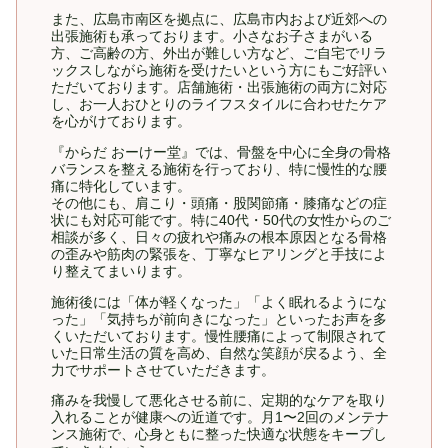
また、広島市南区を拠点に、広島市内および近郊への
出張施術も承っております。小さなお子さまがいる
方、ご高齢の方、外出が難しい方など、ご自宅でリラ
ックスしながら施術を受けたいという方にもご好評い
ただいております。店舗施術・出張施術の両方に対応
し、お一人おひとりのライフスタイルに合わせたケア
を心がけております。
『からだ おーけー堂』では、骨盤を中心に全身の骨格
バランスを整える施術を行っており、特に慢性的な腰
痛に特化しています。
その他にも、肩こり・頭痛・股関節痛・膝痛などの症
状にも対応可能です。特に40代・50代の女性からのご
相談が多く、日々の疲れや痛みの根本原因となる骨格
の歪みや筋肉の緊張を、丁寧なヒアリングと手技によ
り整えてまいります。
施術後には「体が軽くなった」「よく眠れるようにな
った」「気持ちが前向きになった」といったお声を多
くいただいております。慢性腰痛によって制限されて
いた日常生活の質を高め、自然な笑顔が戻るよう、全
力でサポートさせていただきます。
痛みを我慢して悪化させる前に、定期的なケアを取り
入れることが健康への近道です。月1〜2回のメンテナ
ンス施術で、心身ともに整った快適な状態をキープし